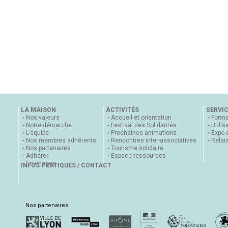
LA MAISON
ACTIVITÉS
SERVI
Nos valeurs
Accueil et orientation
Forma
Notre démarche
Festival des Solidarités
Utilis
L’équipe
Prochaines animations
Expo 
Nos membres adhérents
Rencontres inter-associatives
Relai
Nos partenaires
Tourisme solidaire
Adhérer
Espace ressources
En images
INFOS PRATIQUES / CONTACT
Nos partenaires