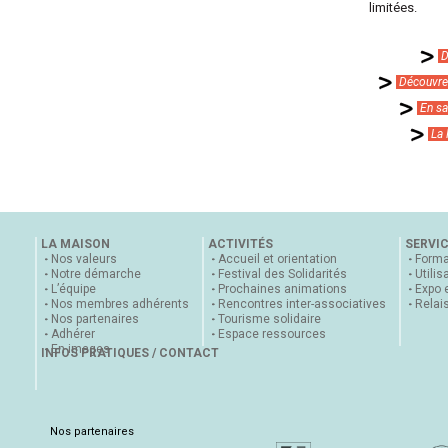
limitées.
D
Découvrez
En sa
La
LA MAISON
ACTIVITÉS
SERVI
Nos valeurs
Accueil et orientation
Forma
Notre démarche
Festival des Solidarités
Utilis
L’équipe
Prochaines animations
Expo 
Nos membres adhérents
Rencontres inter-associatives
Relai
Nos partenaires
Tourisme solidaire
Adhérer
Espace ressources
En images
INFOS PRATIQUES / CONTACT
Nos partenaires