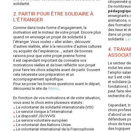
citoyenneté q
solidarité.
De nombreuse
pédagogiqu
2. PARTIR POUR ÊTRE SOLIDAIRE À
enseignants o
L’ÉTRANGER
animations, o
des formation
Comme dans toute forme d’engagement, la
des lieux et 
motivation est le moteur de votre projet. Encore plus
dans un proje
quand on envisage un projet de solidarité à
solidarité.
La 
l’étranger. Vous voulez « aller aider», découvrir
d’autres réalités, aller à la rencontre d’autres cultures
4. TRAVA
ou acquérir de l’expérience…, autant de bonnes
ASSOCIAT
raisons pour que votre projet prenne forme.
Il est cependant important de connaitre vos
Le secteur de
motivations réelles et de bien réfléchir son projet
inclut les as
pour faire les choix adaptés avant de partir. Souvent
l’emploi sala
cela nécessite une préparation et un
sur 5 est cré
accompagnement spécifique.
et solidaire 
Pour se poser les bonnes questions avant le départ,
fondations). 
découvrez le site de
Ritimo
.
peut faire rêv
recherche d’un
En fonction de vos motivations et de votre situation,
vous avez le choix entre plusieurs statuts :
Cependant, tra
Le volontariat de solidarité internationale (VSI)
choix profess
Le service civique à l’international
d’abord un e
Le dispositif JSI/VVVSI
défendues par
Le service volontaire européen
choix de trav
Le volontariat des Nations Unies
des logiques
Le volontariat international de la Francophonie