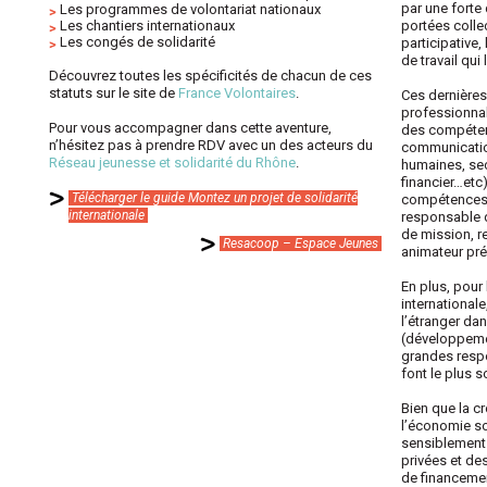
par une forte
Les programmes de volontariat nationaux
Les chantiers internationaux
portées coll
Les congés de solidarité
participative,
de travail qui 
Découvrez toutes les spécificités de chacun de ces
statuts sur le site de
France Volontaires
.
Ces dernières
professionnal
Pour vous accompagner dans cette aventure,
des compéten
n’hésitez pas à prendre RDV avec un des acteurs du
communicatio
Réseau jeunesse et solidarité du Rhône
.
humaines, se
financier…etc
Télécharger le guide Montez un projet de solidarité
compétences 
internationale
responsable 
de mission, r
Resacoop – Espace Jeunes
animateur pré
En plus, pour
international
l’étranger dan
(développeme
grandes respo
font le plus s
Bien que la 
l’économie so
sensiblement 
privées et de
de financemen