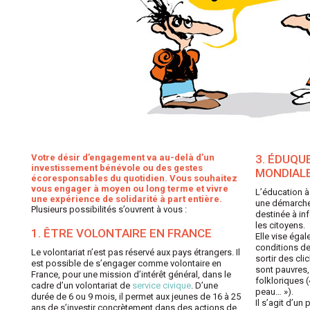
Votre désir d’engagement va au-delà d’un
3. ÉDUQU
investissement bénévole ou des gestes
MONDIAL
écoresponsables du quotidien. Vous souhaitez
vous engager à moyen ou long terme et vivre
L’éducation à
une expérience de solidarité à part entière.
une démarche 
Plusieurs possibilités s’ouvrent à vous :
destinée à inf
les citoyens.
1. ÊTRE VOLONTAIRE EN FRANCE
Elle vise égal
conditions de
Le volontariat n’est pas réservé aux pays étrangers. Il
sortir des cli
est possible de s’engager comme volontaire en
sont pauvres, 
France, pour une mission d’intérêt général, dans le
folkloriques (
cadre d’un volontariat de
service civique
. D’une
peau… »).
durée de 6 ou 9 mois, il permet aux jeunes de 16 à 25
Il s’agit d’u
ans de s’investir concrètement dans des actions de