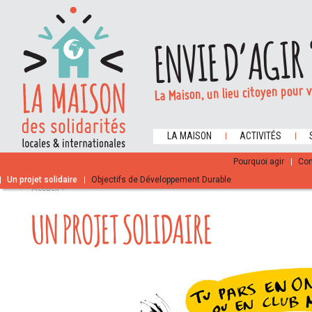
ENVIE D’AGIR 
La Maison, un lieu citoyen pour 
LA MAISON
ACTIVITÉS
INFOS PRATIQUES / CONTACT
Pourquoi agir
Com
Un projet solidaire
Objectifs de Développement Durable
Accueil
>
UN PROJET SOLIDAIRE