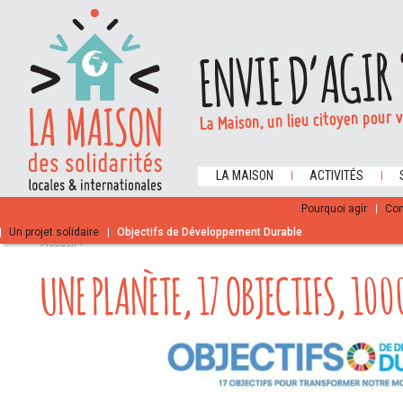
ENVIE D’AGIR 
La Maison, un lieu citoyen pour 
LA MAISON
ACTIVITÉS
INFOS PRATIQUES / CONTACT
Pourquoi agir
Com
Un projet solidaire
Objectifs de Développement Durable
Accueil
>
UNE PLANÈTE, 17 OBJECTIFS, 10