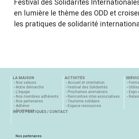
Festival des Solidarités Internationale
en lumière le thème des ODD et croise
les pratiques de solidarité internationa
LA MAISON
ACTIVITÉS
SERVI
Nos valeurs
Accueil et orientation
Forma
Notre démarche
Festival des Solidarités
Utilis
L’équipe
Prochaines animations
Expo 
Nos membres adhérents
Rencontres inter-associatives
Relai
Nos partenaires
Tourisme solidaire
Adhérer
Espace ressources
En images
INFOS PRATIQUES / CONTACT
Nos partenaires