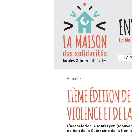
EN
La Mai
LA 
Accueil
>
11ÈME ÉDITION D
VIOLENCE ET DE LA
L’association le MAN Lyon (Mouvem
édition de la Quinzaine de la Non-v