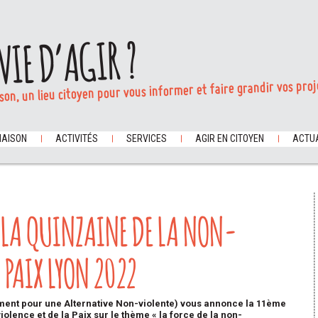
VIE D’AGIR ?
son, un lieu citoyen pour vous informer et faire grandir vos proj
MAISON
ACTIVITÉS
SERVICES
AGIR EN CITOYEN
ACTUA
E LA QUINZAINE DE LA NON-
 PAIX LYON 2022
ent pour une Alternative Non-violente) vous annonce la
11ème
iolence et de la Paix
sur le thème
« la force de la non-