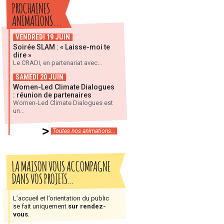
PROCHAINES
ANIMATIONS...
VENDREDI 19 JUIN
Soirée SLAM : « Laisse-moi te
dire »
Le CRADI, en partenariat avec...
SAMEDI 20 JUIN
Women-Led Climate Dialogues
: réunion de partenaires
Women-Led Climate Dialogues est
un...
Toutes nos animations...
LA MAISON VOUS ACCOMPAGNE
DANS VOS PROJETS…
L’accueil et l’orientation du public
se fait uniquement
sur rendez-
vous
.