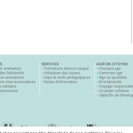
S
SERVICES
AGIR EN CITOYEN
et orientation
Formations Service civique
Pourquoi agir
 des Solidarités
Utilisation des locaux
Comment agir
nes animations
Expo et outils pédagogiques
Agir au quotidien
es inter-associatives
Relais d’information
Etre bénévole
 solidaire
Voyager responsabl
ressources
Un projet solidaire
Objectifs de Dévelo