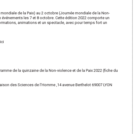
e mondiale de la Paix) au 2 octobre (Journée mondiale de la Non-
 événements les 7 et 8 octobre. Cette
édition 2022 comporte un
rmations, animations et un spectacle, avec pour temps fort un
ici
:
rogramme de la quinzaine de la Non-violence et de la Paix 2022 (fiche du
Maison des Sciences de l’Homme ,14 avenue Berthelot 69007 LYON