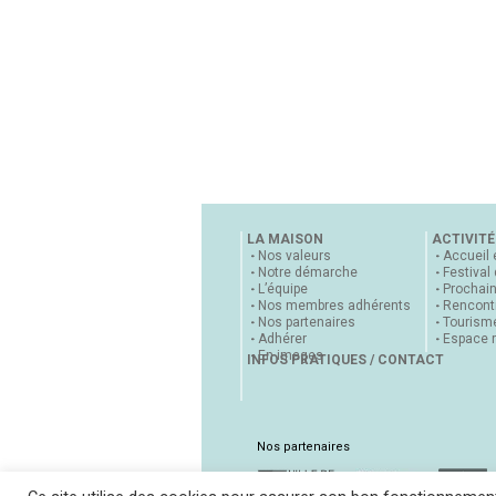
LA MAISON
ACTIVITÉ
Nos valeurs
Accueil 
Notre démarche
Festival
L’équipe
Prochai
Nos membres adhérents
Rencontr
Nos partenaires
Tourisme
Adhérer
Espace 
En images
INFOS PRATIQUES / CONTACT
Nos partenaires