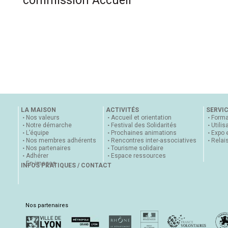
commission Accueil
LA MAISON
ACTIVITÉS
SERVI
Nos valeurs
Accueil et orientation
Forma
Notre démarche
Festival des Solidarités
Utilis
L’équipe
Prochaines animations
Expo 
Nos membres adhérents
Rencontres inter-associatives
Relai
Nos partenaires
Tourisme solidaire
Adhérer
Espace ressources
En images
INFOS PRATIQUES / CONTACT
Nos partenaires