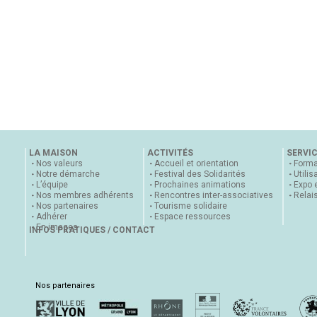
LA MAISON
ACTIVITÉS
SERVI
Nos valeurs
Accueil et orientation
Forma
Notre démarche
Festival des Solidarités
Utilis
L’équipe
Prochaines animations
Expo 
Nos membres adhérents
Rencontres inter-associatives
Relai
Nos partenaires
Tourisme solidaire
Adhérer
Espace ressources
En images
INFOS PRATIQUES / CONTACT
Nos partenaires