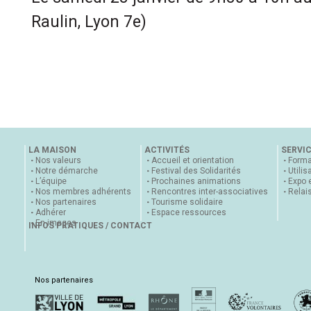
Raulin, Lyon 7e)
LA MAISON
ACTIVITÉS
SERVI
Nos valeurs
Accueil et orientation
Forma
Notre démarche
Festival des Solidarités
Utilis
L’équipe
Prochaines animations
Expo 
Nos membres adhérents
Rencontres inter-associatives
Relai
Nos partenaires
Tourisme solidaire
Adhérer
Espace ressources
En images
INFOS PRATIQUES / CONTACT
Nos partenaires