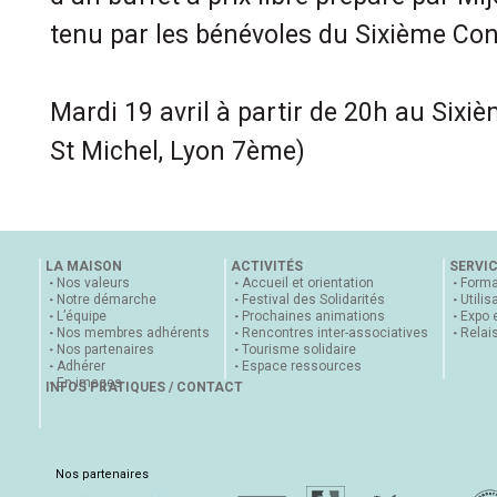
tenu par les bénévoles du Sixième Con
Mardi 19 avril à partir de 20h au Sixiè
St Michel, Lyon 7ème)
LA MAISON
ACTIVITÉS
SERVI
Nos valeurs
Accueil et orientation
Forma
Notre démarche
Festival des Solidarités
Utilis
L’équipe
Prochaines animations
Expo 
Nos membres adhérents
Rencontres inter-associatives
Relai
Nos partenaires
Tourisme solidaire
Adhérer
Espace ressources
En images
INFOS PRATIQUES / CONTACT
Nos partenaires