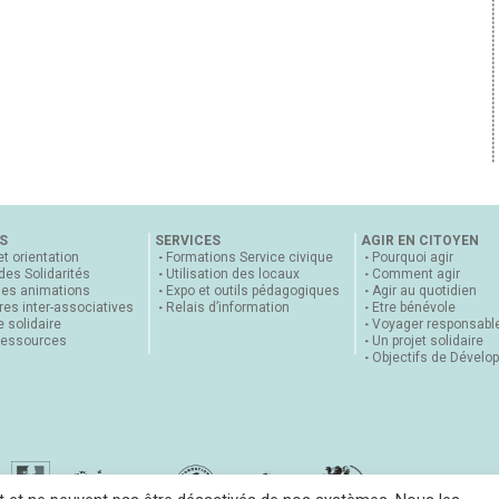
S
SERVICES
AGIR EN CITOYEN
et orientation
Formations Service civique
Pourquoi agir
 des Solidarités
Utilisation des locaux
Comment agir
nes animations
Expo et outils pédagogiques
Agir au quotidien
es inter-associatives
Relais d’information
Etre bénévole
 solidaire
Voyager responsabl
ressources
Un projet solidaire
Objectifs de Dévelo