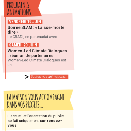
PROCHAINES
ANIMATIONS...
VENDREDI 19 JUIN
Soirée SLAM : « Laisse-moi te
dire »
Le CRADI, en partenariat avec...
SAMEDI 20 JUIN
Women-Led Climate Dialogues
: réunion de partenaires
Women-Led Climate Dialogues est
un...
Toutes nos animations...
LA MAISON VOUS ACCOMPAGNE
DANS VOS PROJETS…
L’accueil et l’orientation du public
se fait uniquement
sur rendez-
vous
.