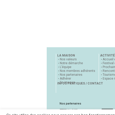
LA MAISON
ACTIVITÉ
Nos valeurs
Accueil 
Notre démarche
Festival
L’équipe
Prochai
Nos membres adhérents
Rencontr
Nos partenaires
Tourisme
Adhérer
Espace 
En images
INFOS PRATIQUES / CONTACT
Nos partenaires