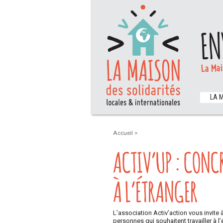
EN
La Mai
LA 
Accueil
>
ACTIV’UP : CONCR
À L’ÉTRANGER
L’association Activ’action vous invite à
personnes qui souhaitent travailler à l’