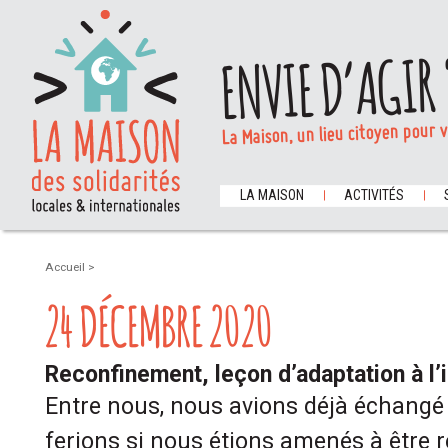
ENVIE D’AGIR 
La Maison, un lieu citoyen pour 
LA MAISON
ACTIVITÉS
Accueil
>
24 DÉCEMBRE 2020
Reconfinement, leçon d’adaptation à l’
Entre nous, nous avions déjà échangé
ferions si nous étions amenés à être r