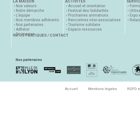
LA MAISON
ACTIVITÉS
SERVI
Nos valeurs
Accueil et orientation
Forma
Notre démarche
Festival des Solidarités
Utilis
L’équipe
Prochaines animations
Expo 
Nos membres adhérents
Rencontres inter-associatives
Relai
Nos partenaires
Tourisme solidaire
Adhérer
Espace ressources
En images
INFOS PRATIQUES / CONTACT
Nos partenaires
Accueil
Mentions légales
RGPD e