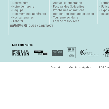
Nos valeurs
Accueil et orientation
Forma
Notre démarche
Festival des Solidarités
Utilis
L’équipe
Prochaines animations
Expo 
Nos membres adhérents
Rencontres inter-associatives
Relai
Nos partenaires
Tourisme solidaire
Adhérer
Espace ressources
En images
INFOS PRATIQUES / CONTACT
Nos partenaires
Accueil
Mentions légales
RGPD e