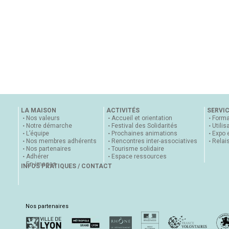
LA MAISON
ACTIVITÉS
SERVI
Nos valeurs
Accueil et orientation
Forma
Notre démarche
Festival des Solidarités
Utilis
L’équipe
Prochaines animations
Expo 
Nos membres adhérents
Rencontres inter-associatives
Relai
Nos partenaires
Tourisme solidaire
Adhérer
Espace ressources
En images
INFOS PRATIQUES / CONTACT
Nos partenaires