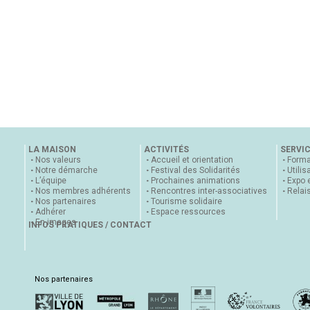
LA MAISON
ACTIVITÉS
SERVI
Nos valeurs
Accueil et orientation
Forma
Notre démarche
Festival des Solidarités
Utilis
L’équipe
Prochaines animations
Expo 
Nos membres adhérents
Rencontres inter-associatives
Relai
Nos partenaires
Tourisme solidaire
Adhérer
Espace ressources
En images
INFOS PRATIQUES / CONTACT
Nos partenaires