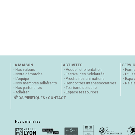
LA MAISON
ACTIVITÉS
SERVI
Nos valeurs
Accueil et orientation
Forma
Notre démarche
Festival des Solidarités
Utilis
L’équipe
Prochaines animations
Expo 
Nos membres adhérents
Rencontres inter-associatives
Relai
Nos partenaires
Tourisme solidaire
Adhérer
Espace ressources
En images
INFOS PRATIQUES / CONTACT
Nos partenaires