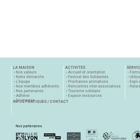
LA MAISON
ACTIVITÉS
SERVI
Nos valeurs
Accueil et orientation
Forma
Notre démarche
Festival des Solidarités
Utilis
L’équipe
Prochaines animations
Expo 
Nos membres adhérents
Rencontres inter-associatives
Relai
Nos partenaires
Tourisme solidaire
Adhérer
Espace ressources
En images
INFOS PRATIQUES / CONTACT
Nos partenaires