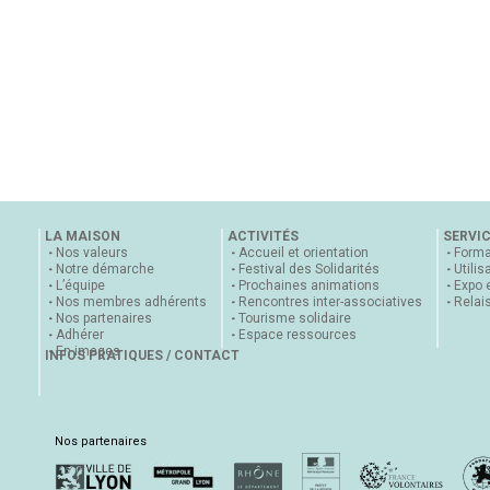
LA MAISON
ACTIVITÉS
SERVI
Nos valeurs
Accueil et orientation
Forma
Notre démarche
Festival des Solidarités
Utilis
L’équipe
Prochaines animations
Expo 
Nos membres adhérents
Rencontres inter-associatives
Relai
Nos partenaires
Tourisme solidaire
Adhérer
Espace ressources
En images
INFOS PRATIQUES / CONTACT
Nos partenaires