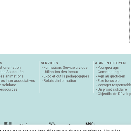
S
SERVICES
AGIR EN CITOYEN
et orientation
Formations Service civique
Pourquoi agir
 des Solidarités
Utilisation des locaux
Comment agir
nes animations
Expo et outils pédagogiques
Agir au quotidien
es inter-associatives
Relais d’information
Etre bénévole
 solidaire
Voyager responsabl
ressources
Un projet solidaire
Objectifs de Dévelo