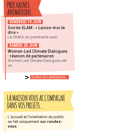
PROCHAINES
ANIMATIONS...
VENDREDI 19 JUIN
Soirée SLAM : « Laisse-moi te
dire »
Le CRADI, en partenariat avec...
SAMEDI 20 JUIN
Women-Led Climate Dialogues
: réunion de partenaires
Women-Led Climate Dialogues est
un...
Toutes nos animations...
LA MAISON VOUS ACCOMPAGNE
DANS VOS PROJETS…
L’accueil et l’orientation du public
se fait uniquement
sur rendez-
vous
.