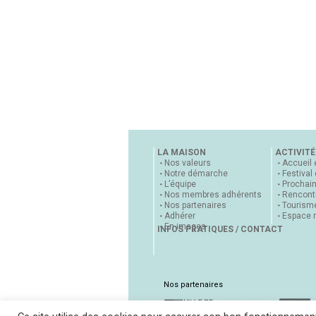
LA MAISON
ACTIVITÉ
Nos valeurs
Accueil 
Notre démarche
Festival
L’équipe
Prochai
Nos membres adhérents
Rencontr
Nos partenaires
Tourisme
Adhérer
Espace 
En images
INFOS PRATIQUES / CONTACT
Nos partenaires