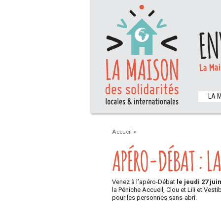
EN
La Mai
LA 
Accueil
>
APÉRO-DÉBAT : L
Venez à l’apéro-Débat
le jeudi 27 ju
la Péniche Accueil, Clou et Lili et Vest
pour les personnes sans-abri.