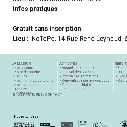
Infos pratiques :
Gratuit sans inscription
Lieu :
KoToPo, 14 Rue René Leynaud, 
LA MAISON
ACTIVITÉS
SERVI
Nos valeurs
Accueil et orientation
Forma
Notre démarche
Festival des Solidarités
Utilis
L’équipe
Prochaines animations
Expo 
Nos membres adhérents
Rencontres inter-associatives
Relai
Nos partenaires
Tourisme solidaire
Adhérer
Espace ressources
En images
INFOS PRATIQUES / CONTACT
Nos partenaires