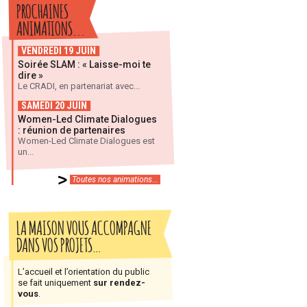
PROCHAINES
ANIMATIONS...
VENDREDI 19 JUIN
Soirée SLAM : « Laisse-moi te
dire »
Le CRADI, en partenariat avec...
SAMEDI 20 JUIN
Women-Led Climate Dialogues
: réunion de partenaires
Women-Led Climate Dialogues est
un...
Toutes nos animations...
LA MAISON VOUS ACCOMPAGNE
DANS VOS PROJETS…
L’accueil et l’orientation du public
se fait uniquement
sur rendez-
vous
.