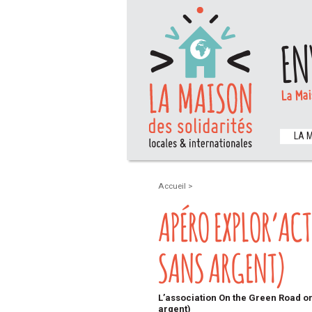
EN
La Mai
LA 
Accueil
>
APÉRO EXPLOR’ACT
SANS ARGENT)
L’association On the Green Road or
argent)