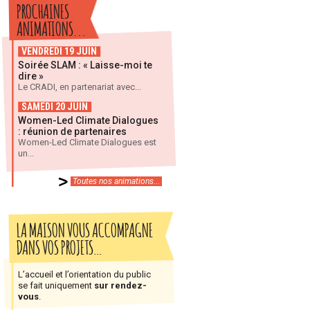
PROCHAINES
ANIMATIONS...
VENDREDI 19 JUIN
Soirée SLAM : « Laisse-moi te
dire »
Le CRADI, en partenariat avec...
SAMEDI 20 JUIN
Women-Led Climate Dialogues
: réunion de partenaires
Women-Led Climate Dialogues est
un...
Toutes nos animations...
LA MAISON VOUS ACCOMPAGNE
DANS VOS PROJETS…
L’accueil et l’orientation du public
se fait uniquement
sur rendez-
vous
.