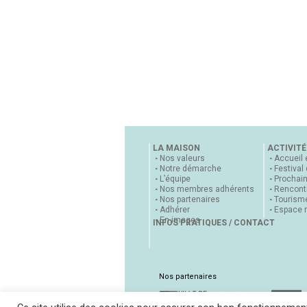
LA MAISON
ACTIVITÉ
Nos valeurs
Accueil 
Notre démarche
Festival
L’équipe
Prochai
Nos membres adhérents
Rencontr
Nos partenaires
Tourisme
Adhérer
Espace 
En images
INFOS PRATIQUES / CONTACT
Nos partenaires