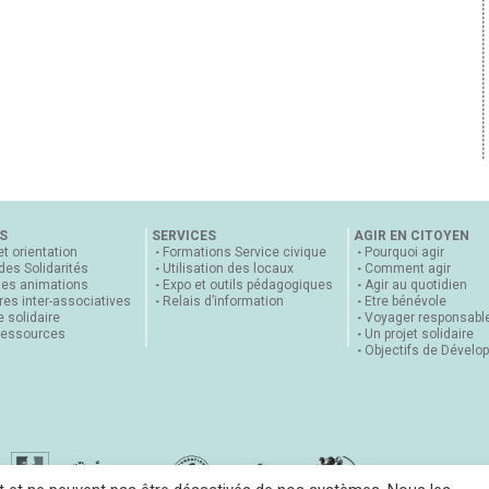
S
SERVICES
AGIR EN CITOYEN
et orientation
Formations Service civique
Pourquoi agir
 des Solidarités
Utilisation des locaux
Comment agir
nes animations
Expo et outils pédagogiques
Agir au quotidien
es inter-associatives
Relais d’information
Etre bénévole
 solidaire
Voyager responsabl
ressources
Un projet solidaire
Objectifs de Dévelo