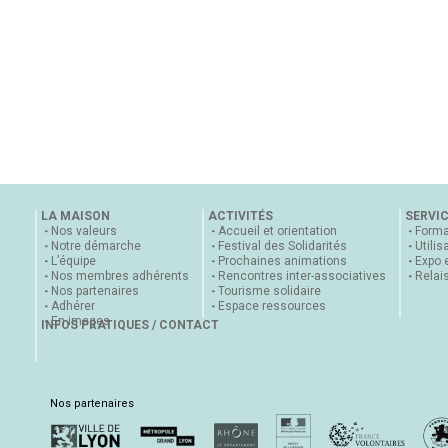
LA MAISON
ACTIVITÉS
SERVI
Nos valeurs
Accueil et orientation
Forma
Notre démarche
Festival des Solidarités
Utilis
L’équipe
Prochaines animations
Expo 
Nos membres adhérents
Rencontres inter-associatives
Relai
Nos partenaires
Tourisme solidaire
Adhérer
Espace ressources
En images
INFOS PRATIQUES / CONTACT
Nos partenaires