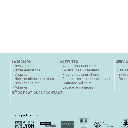
LA MAISON
ACTIVITÉS
SERVI
Nos valeurs
Accueil et orientation
Forma
Notre démarche
Festival des Solidarités
Utilis
L’équipe
Prochaines animations
Expo 
Nos membres adhérents
Rencontres inter-associatives
Relai
Nos partenaires
Tourisme solidaire
Adhérer
Espace ressources
En images
INFOS PRATIQUES / CONTACT
Nos partenaires