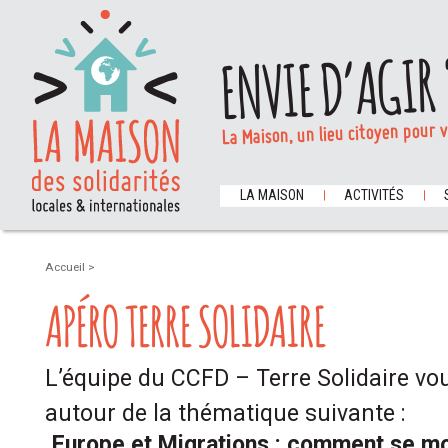
ENVIE D’AGIR 
La Maison, un lieu citoyen pour 
LA MAISON
ACTIVITÉS
Accueil
>
APÉRO TERRE SOLIDAIRE
L’équipe du CCFD – Terre Solidaire vou
autour de la thématique suivante :
Europe et Migrations : comment se mo