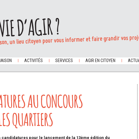
VIE D’AGIR ?
son, un lieu citoyen pour vous informer et faire grandir vos proj
MAISON
ACTIVITÉS
SERVICES
AGIR EN CITOYEN
ACTUA
DATURES AU CONCOURS
LES QUARTIERS
à candidatures pour le lancement de la 13ème édition du