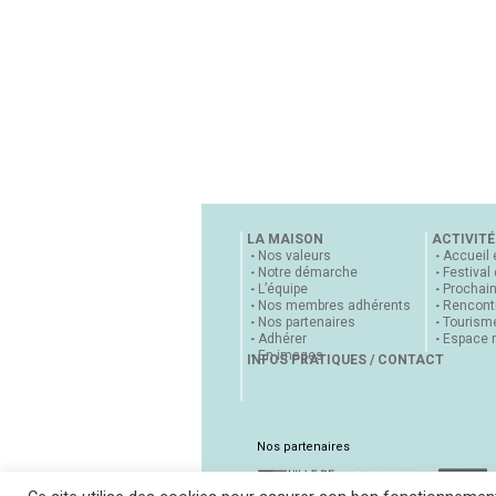
LA MAISON
ACTIVITÉ
Nos valeurs
Accueil 
Notre démarche
Festival
L’équipe
Prochai
Nos membres adhérents
Rencontr
Nos partenaires
Tourisme
Adhérer
Espace 
En images
INFOS PRATIQUES / CONTACT
Nos partenaires