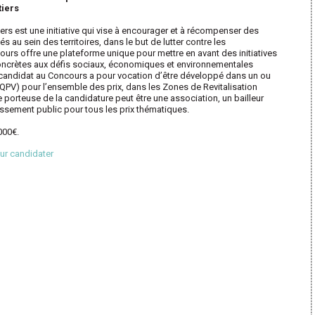
tiers
rs est une initiative qui vise à encourager et à récompenser des
s au sein des territoires, dans le but de lutter contre les
cours offre une plateforme unique pour mettre en avant des initiatives
concrètes aux défis sociaux, économiques et environnementales
et candidat au Concours a pour vocation d’être développé dans un ou
e (QPV) pour l’ensemble des prix, dans les Zones de Revitalisation
e porteuse de la candidature peut être une association, un bailleur
blissement public pour tous les prix thématiques.
000€.
our candidater