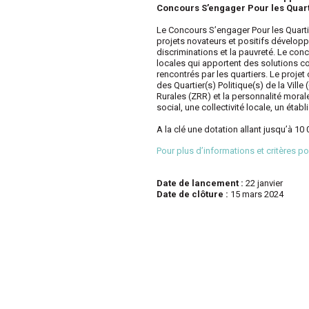
Concours S’engager Pour les Quar
Le Concours S’engager Pour les Quartie
projets novateurs et positifs développé
discriminations et la pauvreté. Le con
locales qui apportent des solutions 
rencontrés par les quartiers. Le proj
des Quartier(s) Politique(s) de la Vill
Rurales (ZRR) et la personnalité moral
social, une collectivité locale, un éta
A la clé une dotation allant jusqu’à 10 
Pour plus d’informations et critères p
Date de lancement :
22 janvier
Date de clôture :
15 mars 2024