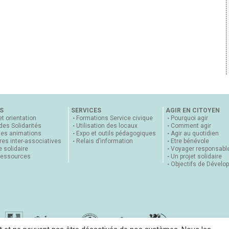
S
SERVICES
AGIR EN CITOYEN
et orientation
Formations Service civique
Pourquoi agir
 des Solidarités
Utilisation des locaux
Comment agir
nes animations
Expo et outils pédagogiques
Agir au quotidien
es inter-associatives
Relais d’information
Etre bénévole
 solidaire
Voyager responsabl
ressources
Un projet solidaire
Objectifs de Dévelo