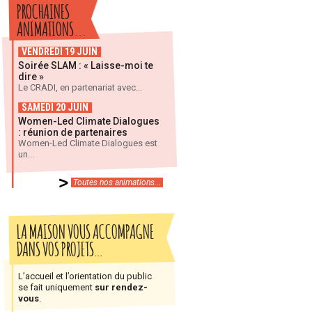
PROCHAINES
ANIMATIONS...
VENDREDI 19 JUIN
Soirée SLAM : « Laisse-moi te
dire »
Le CRADI, en partenariat avec...
SAMEDI 20 JUIN
Women-Led Climate Dialogues
: réunion de partenaires
Women-Led Climate Dialogues est
un...
Toutes nos animations...
LA MAISON VOUS ACCOMPAGNE
DANS VOS PROJETS…
L’accueil et l’orientation du public
se fait uniquement
sur rendez-
vous
.