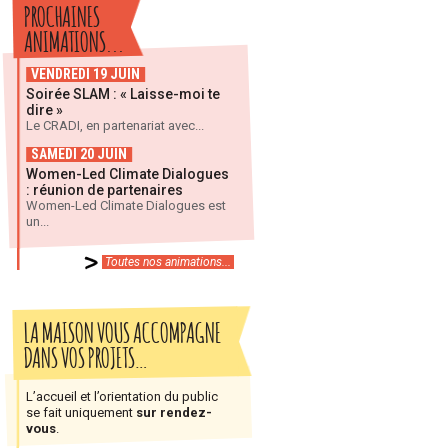
PROCHAINES
ANIMATIONS...
VENDREDI 19 JUIN
Soirée SLAM : « Laisse-moi te
dire »
Le CRADI, en partenariat avec...
SAMEDI 20 JUIN
Women-Led Climate Dialogues
: réunion de partenaires
Women-Led Climate Dialogues est
un...
Toutes nos animations...
LA MAISON VOUS ACCOMPAGNE
DANS VOS PROJETS…
L’accueil et l’orientation du public
se fait uniquement
sur rendez-
vous
.