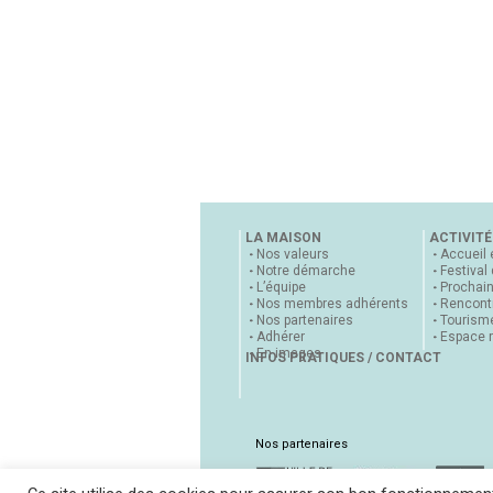
LA MAISON
ACTIVITÉ
Nos valeurs
Accueil 
Notre démarche
Festival
L’équipe
Prochai
Nos membres adhérents
Rencontr
Nos partenaires
Tourisme
Adhérer
Espace 
En images
INFOS PRATIQUES / CONTACT
Nos partenaires