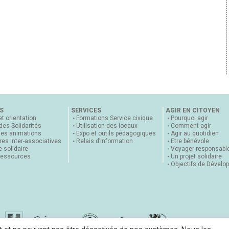
S
SERVICES
AGIR EN CITOYEN
et orientation
Formations Service civique
Pourquoi agir
 des Solidarités
Utilisation des locaux
Comment agir
nes animations
Expo et outils pédagogiques
Agir au quotidien
es inter-associatives
Relais d’information
Etre bénévole
 solidaire
Voyager responsabl
ressources
Un projet solidaire
Objectifs de Dévelo