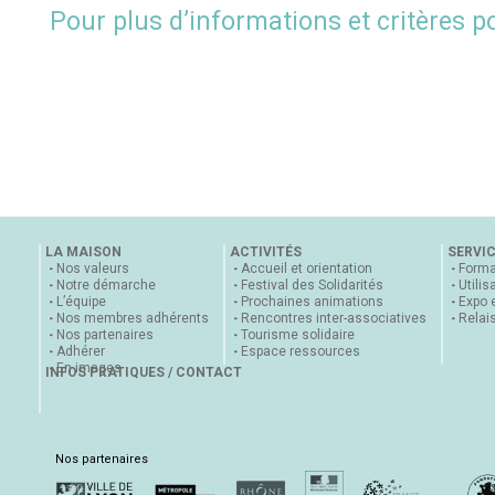
Pour plus d’informations et critères p
LA MAISON
ACTIVITÉS
SERVI
Nos valeurs
Accueil et orientation
Forma
Notre démarche
Festival des Solidarités
Utilis
L’équipe
Prochaines animations
Expo 
Nos membres adhérents
Rencontres inter-associatives
Relai
Nos partenaires
Tourisme solidaire
Adhérer
Espace ressources
En images
INFOS PRATIQUES / CONTACT
Nos partenaires