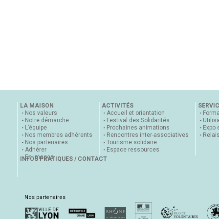
LA MAISON
ACTIVITÉS
SERVI
Nos valeurs
Accueil et orientation
Forma
Notre démarche
Festival des Solidarités
Utilis
L’équipe
Prochaines animations
Expo 
Nos membres adhérents
Rencontres inter-associatives
Relai
Nos partenaires
Tourisme solidaire
Adhérer
Espace ressources
En images
INFOS PRATIQUES / CONTACT
Nos partenaires