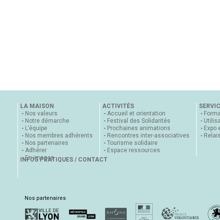
LA MAISON
ACTIVITÉS
SERVI
Nos valeurs
Accueil et orientation
Forma
Notre démarche
Festival des Solidarités
Utilis
L’équipe
Prochaines animations
Expo 
Nos membres adhérents
Rencontres inter-associatives
Relai
Nos partenaires
Tourisme solidaire
Adhérer
Espace ressources
En images
INFOS PRATIQUES / CONTACT
Nos partenaires