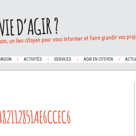
VIE D’AGIR ?
son, un lieu citoyen pour vous informer et faire grandir vos proj
MAISON
ACTIVITÉS
SERVICES
AGIR EN CITOYEN
ACTUA
A82112851AE6CCEC6