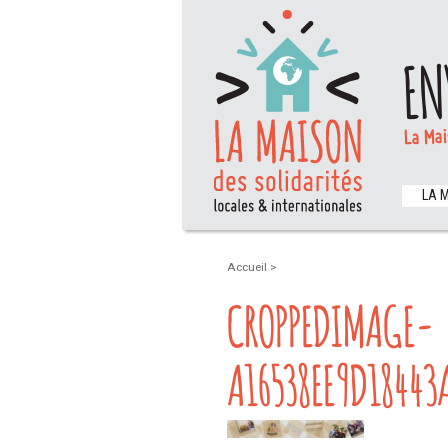
EN
La Mai
LA 
Accueil
>
CROPPEDIMAGE-
A16538EE9D18443