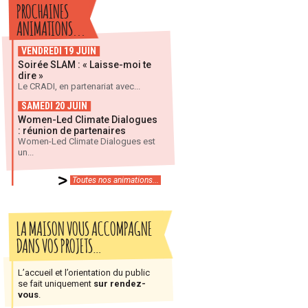
PROCHAINES
ANIMATIONS...
VENDREDI 19 JUIN
Soirée SLAM : « Laisse-moi te
dire »
Le CRADI, en partenariat avec...
SAMEDI 20 JUIN
Women-Led Climate Dialogues
: réunion de partenaires
Women-Led Climate Dialogues est
un...
Toutes nos animations...
LA MAISON VOUS ACCOMPAGNE
DANS VOS PROJETS…
L’accueil et l’orientation du public
se fait uniquement
sur rendez-
vous
.