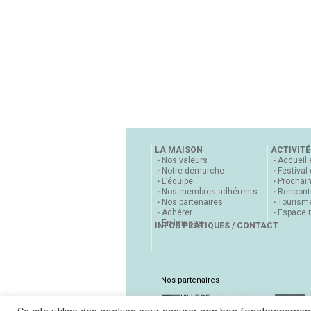
LA MAISON
ACTIVITÉ
Nos valeurs
Accueil 
Notre démarche
Festival
L’équipe
Prochai
Nos membres adhérents
Rencontr
Nos partenaires
Tourisme
Adhérer
Espace 
En images
INFOS PRATIQUES / CONTACT
Nos partenaires