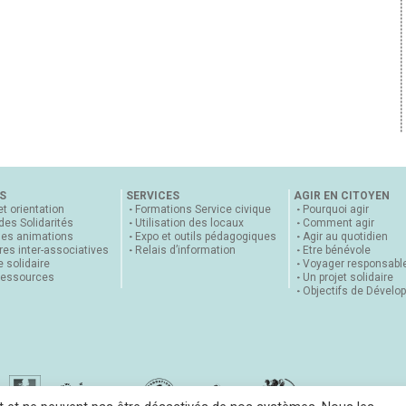
S
SERVICES
AGIR EN CITOYEN
et orientation
Formations Service civique
Pourquoi agir
 des Solidarités
Utilisation des locaux
Comment agir
nes animations
Expo et outils pédagogiques
Agir au quotidien
es inter-associatives
Relais d’information
Etre bénévole
 solidaire
Voyager responsabl
ressources
Un projet solidaire
Objectifs de Dévelo