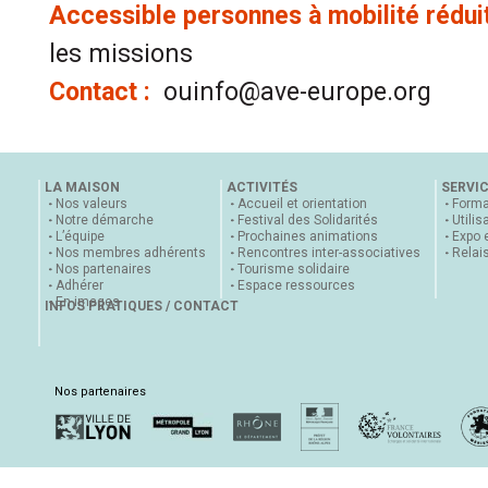
Accessible personnes à mobilité rédui
les missions
Contact :
ouinfo@ave-europe.org
LA MAISON
ACTIVITÉS
SERVI
Nos valeurs
Accueil et orientation
Forma
Notre démarche
Festival des Solidarités
Utilis
L’équipe
Prochaines animations
Expo 
Nos membres adhérents
Rencontres inter-associatives
Relai
Nos partenaires
Tourisme solidaire
Adhérer
Espace ressources
En images
INFOS PRATIQUES / CONTACT
Nos partenaires