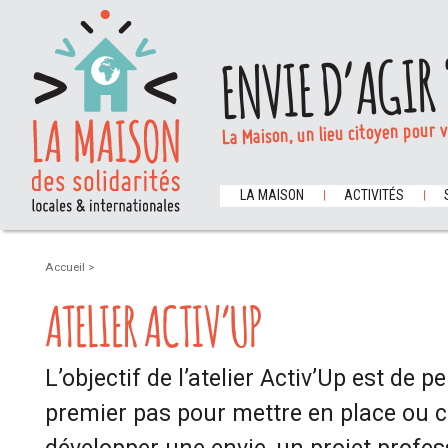
ENVIE D’AGIR 
La Maison, un lieu citoyen pour 
LA MAISON
ACTIVITÉS
Accueil
>
ATELIER ACTIV’UP
L’objectif de l’atelier Activ’Up est de p
premier pas pour mettre en place ou c