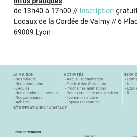
Infos pratiques
de 13h40 à 17h00 //
Inscription
gratuit
Locaux de la Cordée de Valmy // 6 Pla
69009 Lyon
LA MAISON
ACTIVITÉS
SERVI
Nos valeurs
Accueil et orientation
Forma
Notre démarche
Festival des Solidarités
Utilis
L’équipe
Prochaines animations
Expo 
Nos membres adhérents
Rencontres inter-associatives
Relai
Nos partenaires
Tourisme solidaire
Adhérer
Espace ressources
En images
INFOS PRATIQUES / CONTACT
Nos partenaires