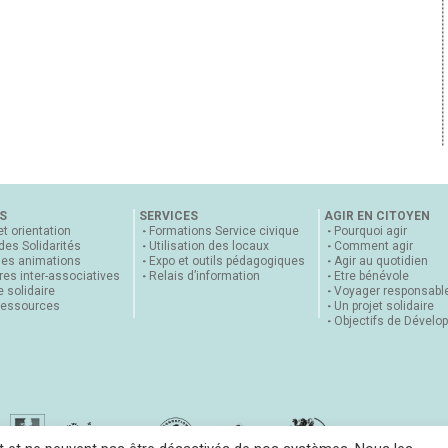
S
SERVICES
AGIR EN CITOYEN
et orientation
Formations Service civique
Pourquoi agir
 des Solidarités
Utilisation des locaux
Comment agir
nes animations
Expo et outils pédagogiques
Agir au quotidien
es inter-associatives
Relais d’information
Etre bénévole
 solidaire
Voyager responsabl
ressources
Un projet solidaire
Objectifs de Dévelo