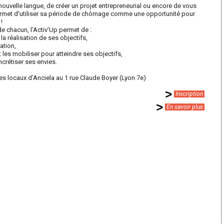
ouvelle langue, de créer un projet entrepreneurial ou encore de vous
p permet d’utiliser sa période de chômage comme une opportunité pour
!
e chacun, l’Activ’Up permet de :
a réalisation de ses objectifs,
ation,
les mobiliser pour atteindre ses objectifs,
crétiser ses envies.
es locaux d’Anciela au 1 rue Claude Boyer (Lyon 7e)
Inscription
En savoir plus