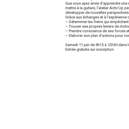
Que vous ayez envie d’apprendre une n
mettre à la guitare, l’atelier Activ’U
développer de nouvelles perspectives 
Grâce aux échanges et à l’expérience d
– Déterminer les freins qui empêchent l
– Trouver ses propres leviers de motiv
– Prendre conscience de ses forces et 
– Elaborer son plan d’actions pour con
Samedi 11 juin de 9h15 à 12h30 dans l
Entrée gratuite sur inscription