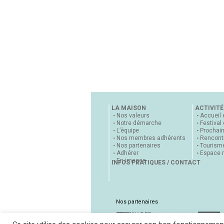
LA MAISON
ACTIVITÉ
Nos valeurs
Accueil 
Notre démarche
Festival
L’équipe
Prochai
Nos membres adhérents
Rencontr
Nos partenaires
Tourisme
Adhérer
Espace 
En images
INFOS PRATIQUES / CONTACT
Nos partenaires