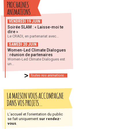
PROCHAINES
ANIMATIONS...
VENDREDI 19 JUIN
Soirée SLAM : « Laisse-moi te
dire »
Le CRADI, en partenariat avec...
SAMEDI 20 JUIN
Women-Led Climate Dialogues
: réunion de partenaires
Women-Led Climate Dialogues est
un...
Toutes nos animations...
LA MAISON VOUS ACCOMPAGNE
DANS VOS PROJETS…
L’accueil et l’orientation du public
se fait uniquement
sur rendez-
vous
.