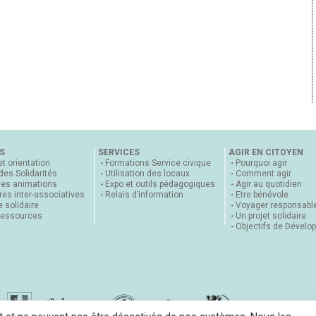
S
SERVICES
AGIR EN CITOYEN
et orientation
Formations Service civique
Pourquoi agir
 des Solidarités
Utilisation des locaux
Comment agir
nes animations
Expo et outils pédagogiques
Agir au quotidien
es inter-associatives
Relais d’information
Etre bénévole
 solidaire
Voyager responsabl
ressources
Un projet solidaire
Objectifs de Dévelo