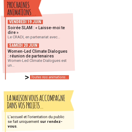
PROCHAINES
ANIMATIONS...
VENDREDI 19 JUIN
Soirée SLAM : « Laisse-moi te
dire »
Le CRADI, en partenariat avec...
SAMEDI 20 JUIN
Women-Led Climate Dialogues
: réunion de partenaires
Women-Led Climate Dialogues est
un...
Toutes nos animations...
LA MAISON VOUS ACCOMPAGNE
DANS VOS PROJETS…
L’accueil et l’orientation du public
se fait uniquement
sur rendez-
vous
.