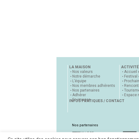
LA MAISON
ACTIVITÉ
Nos valeurs
Accueil 
Notre démarche
Festival
L’équipe
Prochai
Nos membres adhérents
Rencontr
Nos partenaires
Tourisme
Adhérer
Espace 
En images
INFOS PRATIQUES / CONTACT
Nos partenaires