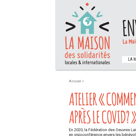
EN
La Mai
LA 
Accueil
>
ATELIER « COMMEN
APRÈS LE COVID? 
En 2020, la Fédération des Oeuvres L
en visioconférence envers les bénévole