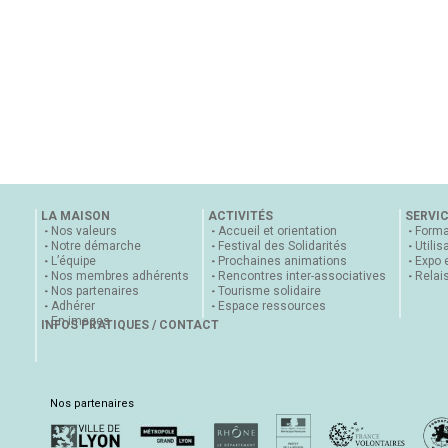
LA MAISON
ACTIVITÉS
SERVI
Nos valeurs
Accueil et orientation
Forma
Notre démarche
Festival des Solidarités
Utilis
L’équipe
Prochaines animations
Expo 
Nos membres adhérents
Rencontres inter-associatives
Relai
Nos partenaires
Tourisme solidaire
Adhérer
Espace ressources
En images
INFOS PRATIQUES / CONTACT
Nos partenaires