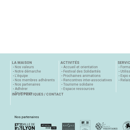
LA MAISON
ACTIVITÉS
SERVI
Nos valeurs
Accueil et orientation
Forma
Notre démarche
Festival des Solidarités
Utilis
L’équipe
Prochaines animations
Expo 
Nos membres adhérents
Rencontres inter-associatives
Relai
Nos partenaires
Tourisme solidaire
Adhérer
Espace ressources
En images
INFOS PRATIQUES / CONTACT
Nos partenaires