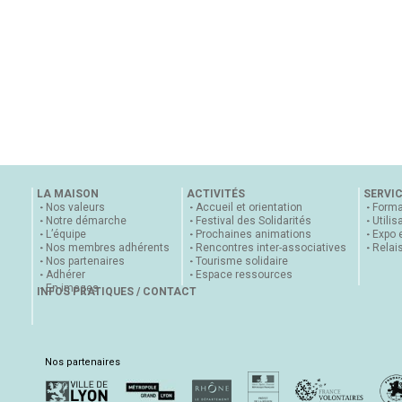
LA MAISON
ACTIVITÉS
SERVI
Nos valeurs
Accueil et orientation
Forma
Notre démarche
Festival des Solidarités
Utilis
L’équipe
Prochaines animations
Expo 
Nos membres adhérents
Rencontres inter-associatives
Relai
Nos partenaires
Tourisme solidaire
Adhérer
Espace ressources
En images
INFOS PRATIQUES / CONTACT
Nos partenaires