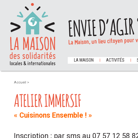
ENVIE D’AGIR 
La Maison, un lieu citoyen pour 
LA MAISON
ACTIVITÉS
Accueil
>
ATELIER IMMERSIF
« Cuisinons Ensemble ! »
Inscription : par sms au 07 57 12 58 8