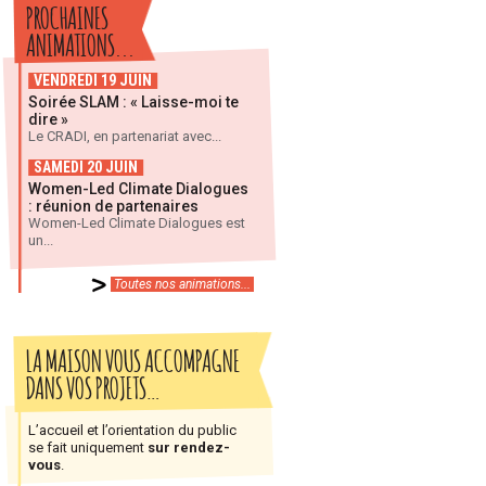
PROCHAINES
ANIMATIONS...
VENDREDI 19 JUIN
Soirée SLAM : « Laisse-moi te
dire »
Le CRADI, en partenariat avec...
SAMEDI 20 JUIN
Women-Led Climate Dialogues
: réunion de partenaires
Women-Led Climate Dialogues est
un...
Toutes nos animations...
LA MAISON VOUS ACCOMPAGNE
DANS VOS PROJETS…
L’accueil et l’orientation du public
se fait uniquement
sur rendez-
vous
.