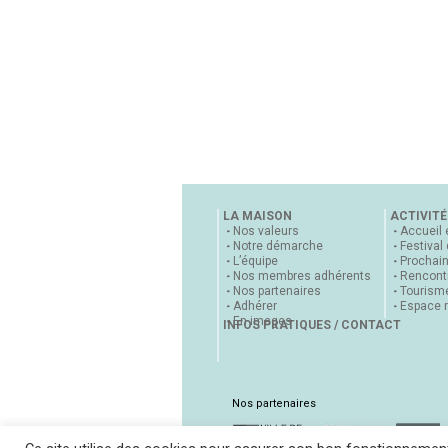
LA MAISON
ACTIVITÉ
Nos valeurs
Accueil 
Notre démarche
Festival
L’équipe
Prochai
Nos membres adhérents
Rencontr
Nos partenaires
Tourisme
Adhérer
Espace 
En images
INFOS PRATIQUES / CONTACT
Nos partenaires