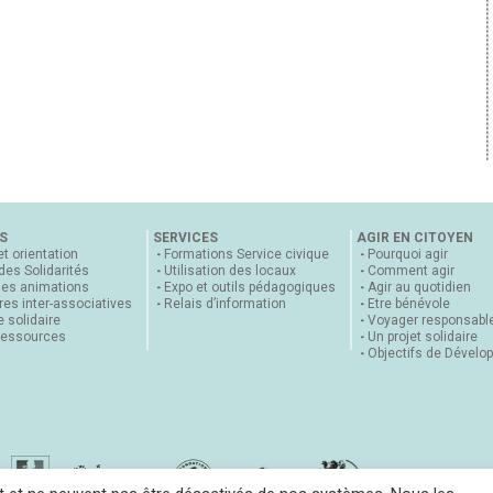
S
SERVICES
AGIR EN CITOYEN
et orientation
Formations Service civique
Pourquoi agir
 des Solidarités
Utilisation des locaux
Comment agir
nes animations
Expo et outils pédagogiques
Agir au quotidien
es inter-associatives
Relais d’information
Etre bénévole
 solidaire
Voyager responsabl
ressources
Un projet solidaire
Objectifs de Dévelo