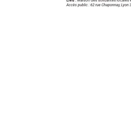
Lieu :
Maison des solidarités locales e
Accès public : 62 rue Chaponnay, Lyon