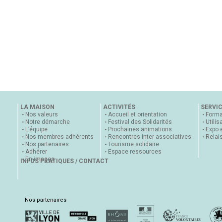
LA MAISON
ACTIVITÉS
SERVI
Nos valeurs
Accueil et orientation
Forma
Notre démarche
Festival des Solidarités
Utilis
L’équipe
Prochaines animations
Expo 
Nos membres adhérents
Rencontres inter-associatives
Relai
Nos partenaires
Tourisme solidaire
Adhérer
Espace ressources
En images
INFOS PRATIQUES / CONTACT
Nos partenaires