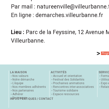
Par mail : natureenville@villeurbanne.
En ligne : demarches.villeurbanne.fr
Lieu :
Parc de la Feyssine, 12 Avenue 
Villeurbanne.
Progr
LA MAISON
ACTIVITÉS
SERVI
Nos valeurs
Accueil et orientation
Forma
Notre démarche
Festival des Solidarités
Utilis
L’équipe
Prochaines animations
Expo 
Nos membres adhérents
Rencontres inter-associatives
Relai
Nos partenaires
Tourisme solidaire
Adhérer
Espace ressources
En images
INFOS PRATIQUES / CONTACT