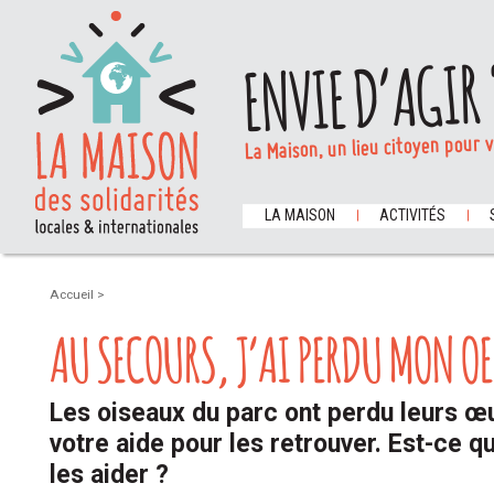
ENVIE D’AGIR 
La Maison, un lieu citoyen pour 
LA MAISON
ACTIVITÉS
Accueil
>
AU SECOURS, J’AI PERDU MON OE
Les oiseaux du parc ont perdu leurs œuf
votre aide pour les retrouver. Est-ce q
les aider ?