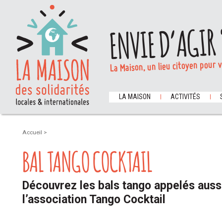
ENVIE D’AGIR 
La Maison, un lieu citoyen pour 
LA MAISON
ACTIVITÉS
Accueil
>
BAL TANGO COCKTAIL
Découvrez les bals tango appelés auss
l’association Tango Cocktail