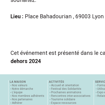
souhaitez.
Lieu :
Place Bahadourian , 69003 Lyon
Cet événement est présenté dans le c
dehors 2024
LA MAISON
ACTIVITÉS
SERVI
Nos valeurs
Accueil et orientation
Forma
Notre démarche
Festival des Solidarités
Utilis
L’équipe
Prochaines animations
Expo 
Nos membres adhérents
Rencontres inter-associatives
Relai
Nos partenaires
Tourisme solidaire
Adhérer
Espace ressources