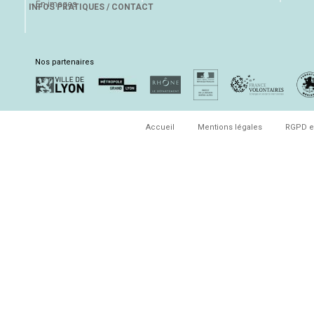
En images
INFOS PRATIQUES / CONTACT
Nos partenaires
Accueil
Mentions légales
RGPD e