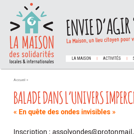
ENVIE D’AGIR 
La Maison, un lieu citoyen pour 
LA MAISON
ACTIVITÉS
Accueil
>
BALADE DANS L’UNIVERS IMPERCE
« En quête des ondes invisibles »
Inscription : assolyondes@protonmai