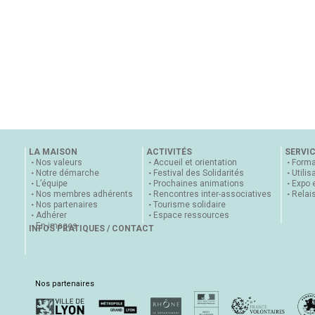
LA MAISON
ACTIVITÉS
SERVI
Nos valeurs
Accueil et orientation
Forma
Notre démarche
Festival des Solidarités
Utilis
L’équipe
Prochaines animations
Expo 
Nos membres adhérents
Rencontres inter-associatives
Relai
Nos partenaires
Tourisme solidaire
Adhérer
Espace ressources
En images
INFOS PRATIQUES / CONTACT
Nos partenaires