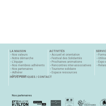
LA MAISON
ACTIVITÉS
SERVI
Nos valeurs
Accueil et orientation
Forma
Notre démarche
Festival des Solidarités
Utilis
L’équipe
Prochaines animations
Expo 
Nos membres adhérents
Rencontres inter-associatives
Relai
Nos partenaires
Tourisme solidaire
Adhérer
Espace ressources
En images
INFOS PRATIQUES / CONTACT
Nos partenaires