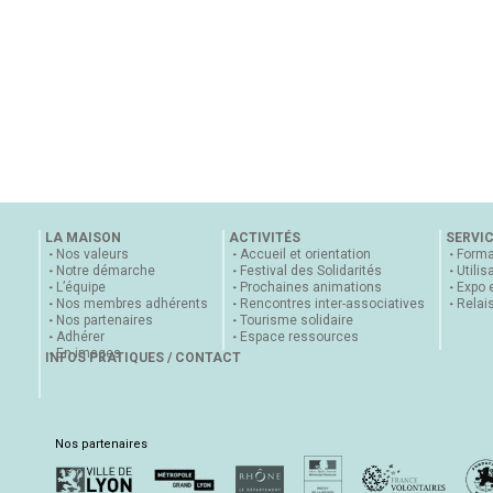
LA MAISON
ACTIVITÉS
SERVI
Nos valeurs
Accueil et orientation
Forma
Notre démarche
Festival des Solidarités
Utilis
L’équipe
Prochaines animations
Expo 
Nos membres adhérents
Rencontres inter-associatives
Relai
Nos partenaires
Tourisme solidaire
Adhérer
Espace ressources
En images
INFOS PRATIQUES / CONTACT
Nos partenaires