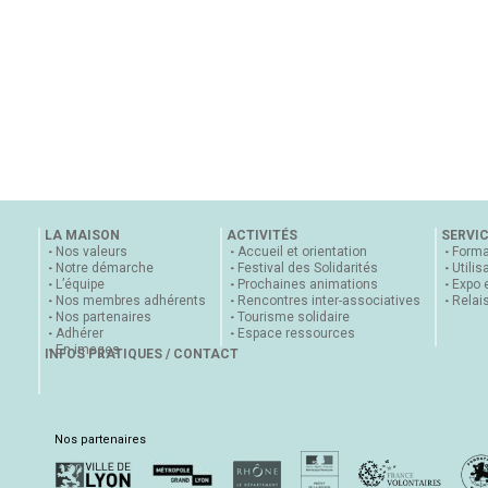
LA MAISON
ACTIVITÉS
SERVI
Nos valeurs
Accueil et orientation
Forma
Notre démarche
Festival des Solidarités
Utilis
L’équipe
Prochaines animations
Expo 
Nos membres adhérents
Rencontres inter-associatives
Relai
Nos partenaires
Tourisme solidaire
Adhérer
Espace ressources
En images
INFOS PRATIQUES / CONTACT
Nos partenaires