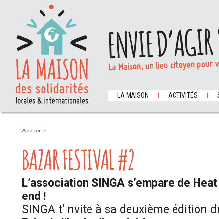
ENVIE D’AGIR 
La Maison, un lieu citoyen pour 
LA MAISON
ACTIVITÉS
Accueil
>
BAZAR FESTIVAL #2
L’association SINGA s’empare de Heat
end !
SINGA t’invite à sa deuxième édition du