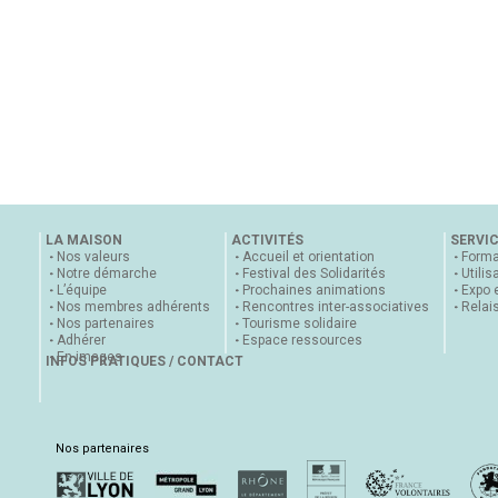
LA MAISON
ACTIVITÉS
SERVI
Nos valeurs
Accueil et orientation
Forma
Notre démarche
Festival des Solidarités
Utilis
L’équipe
Prochaines animations
Expo 
Nos membres adhérents
Rencontres inter-associatives
Relai
Nos partenaires
Tourisme solidaire
Adhérer
Espace ressources
En images
INFOS PRATIQUES / CONTACT
Nos partenaires