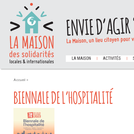
ENVIE D’AGIR 
La Maison, un lieu citoyen pour 
LA MAISON
ACTIVITÉS
Accueil
>
BIENNALE DE L’HOSPITALITÉ