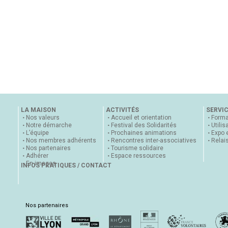
LA MAISON
ACTIVITÉS
SERVI
Nos valeurs
Accueil et orientation
Forma
Notre démarche
Festival des Solidarités
Utilis
L’équipe
Prochaines animations
Expo 
Nos membres adhérents
Rencontres inter-associatives
Relai
Nos partenaires
Tourisme solidaire
Adhérer
Espace ressources
En images
INFOS PRATIQUES / CONTACT
Nos partenaires