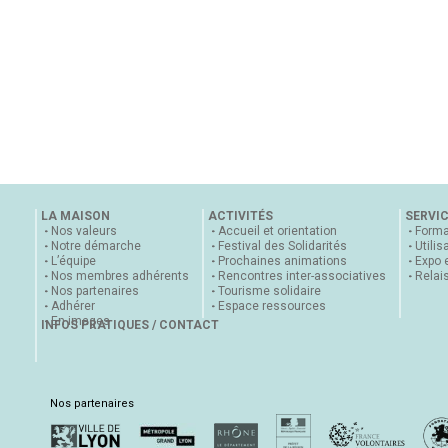
LA MAISON
ACTIVITÉS
SERVI
Nos valeurs
Accueil et orientation
Forma
Notre démarche
Festival des Solidarités
Utilis
L’équipe
Prochaines animations
Expo 
Nos membres adhérents
Rencontres inter-associatives
Relai
Nos partenaires
Tourisme solidaire
Adhérer
Espace ressources
En images
INFOS PRATIQUES / CONTACT
Nos partenaires