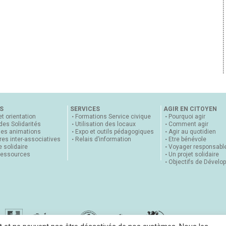
S
SERVICES
AGIR EN CITOYEN
et orientation
Formations Service civique
Pourquoi agir
 des Solidarités
Utilisation des locaux
Comment agir
nes animations
Expo et outils pédagogiques
Agir au quotidien
es inter-associatives
Relais d’information
Etre bénévole
 solidaire
Voyager responsabl
ressources
Un projet solidaire
Objectifs de Dévelo