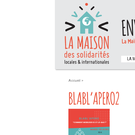
EN
La Mai
LA 
Accueil
>
BLABL’APERO2