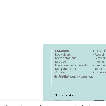
LA MAISON
ACTIVITÉ
Nos valeurs
Accueil 
Notre démarche
Festival
L’équipe
Prochai
Nos membres adhérents
Rencontr
Nos partenaires
Tourisme
Adhérer
Espace 
En images
INFOS PRATIQUES / CONTACT
Nos partenaires