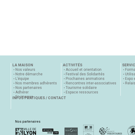
LA MAISON
ACTIVITÉS
SERVI
Nos valeurs
Accueil et orientation
Forma
Notre démarche
Festival des Solidarités
Utilis
L’équipe
Prochaines animations
Expo 
Nos membres adhérents
Rencontres inter-associatives
Relai
Nos partenaires
Tourisme solidaire
Adhérer
Espace ressources
En images
INFOS PRATIQUES / CONTACT
Nos partenaires