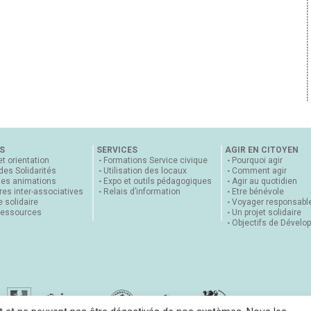
S
SERVICES
AGIR EN CITOYEN
et orientation
Formations Service civique
Pourquoi agir
 des Solidarités
Utilisation des locaux
Comment agir
nes animations
Expo et outils pédagogiques
Agir au quotidien
es inter-associatives
Relais d’information
Etre bénévole
 solidaire
Voyager responsabl
ressources
Un projet solidaire
Objectifs de Dévelo