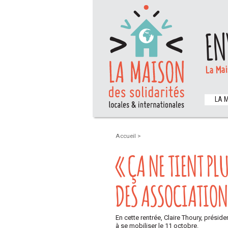
EN
La Mai
LA 
Accueil
>
« ÇA NE TIENT PL
DES ASSOCIATION
En cette rentrée, Claire Thoury, prés
à se mobiliser le 11 octobre.