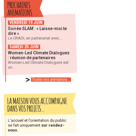
PROCHAINES
ANIMATIONS...
VENDREDI 19 JUIN
Soirée SLAM : « Laisse-moi te
dire »
Le CRADI, en partenariat avec...
SAMEDI 20 JUIN
Women-Led Climate Dialogues
: réunion de partenaires
Women-Led Climate Dialogues est
un...
Toutes nos animations...
LA MAISON VOUS ACCOMPAGNE
DANS VOS PROJETS…
L’accueil et l’orientation du public
se fait uniquement
sur rendez-
vous
.