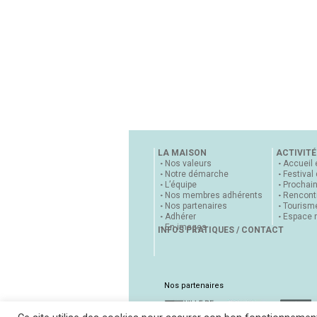
LA MAISON
ACTIVITÉ
Nos valeurs
Accueil 
Notre démarche
Festival
L’équipe
Prochai
Nos membres adhérents
Rencontr
Nos partenaires
Tourisme
Adhérer
Espace 
En images
INFOS PRATIQUES / CONTACT
Nos partenaires