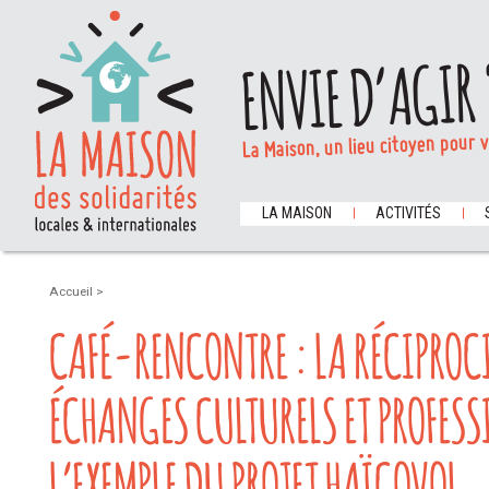
ENVIE D’AGIR 
La Maison, un lieu citoyen pour 
LA MAISON
ACTIVITÉS
Accueil
>
CAFÉ-RENCONTRE : LA RÉCIPROCI
ÉCHANGES CULTURELS ET PROFES
L’EXEMPLE DU PROJET HAÏCOVOL