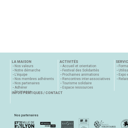
LA MAISON
ACTIVITÉS
SERVI
Nos valeurs
Accueil et orientation
Forma
Notre démarche
Festival des Solidarités
Utilis
L’équipe
Prochaines animations
Expo 
Nos membres adhérents
Rencontres inter-associatives
Relai
Nos partenaires
Tourisme solidaire
Adhérer
Espace ressources
En images
INFOS PRATIQUES / CONTACT
Nos partenaires